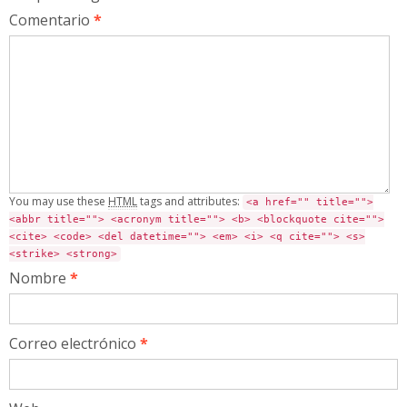
Comentario
*
You may use these
HTML
tags and attributes:
<a href="" title="">
<abbr title=""> <acronym title=""> <b> <blockquote cite="">
<cite> <code> <del datetime=""> <em> <i> <q cite=""> <s>
<strike> <strong>
Nombre
*
Correo electrónico
*