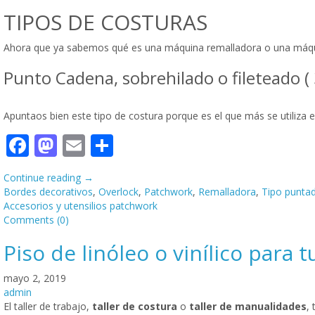
TIPOS DE COSTURAS
Ahora que ya sabemos qué es una máquina remalladora o una máquina
Punto Cadena, sobrehilado o fileteado ( 3
Apuntaos bien este tipo de costura porque es el que más se utiliza 
Facebook
Mastodon
Email
Compartir
Continue reading
→
Bordes decorativos
,
Overlock
,
Patchwork
,
Remalladora
,
Tipo punta
Accesorios y utensilios patchwork
Comments (0)
Piso de linóleo o vinílico para t
mayo 2, 2019
admin
El taller de trabajo,
taller de costura
o
taller de manualidades
,