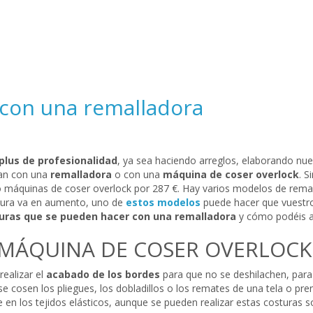
 con una remalladora
plus de profesionalidad
, ya sea haciendo arreglos, elaborando nu
zan con una
remalladora
o con una
máquina de coser overlock
. S
 máquinas de coser overlock por 287 €. Hay varios modelos de rema
ostura va en aumento, uno de
estos modelos
puede hacer que vuestro 
turas que se pueden hacer con una remalladora
y cómo podéis ap
 MÁQUINA DE COSER OVERLOCK
realizar el
acabado de los bordes
para que no se deshilachen, par
 cosen los pliegues, los dobladillos o los remates de una tela o prend
te en los tejidos elásticos, aunque se pueden realizar estas costuras 