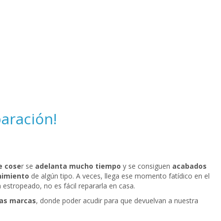
paración!
e cose
r se
adelanta mucho tiempo
y se consiguen
acabados
imiento
de algún tipo. A veces, llega ese momento fatídico en el
stropeado, no es fácil repararla en casa.
ras marcas
, donde poder acudir para que devuelvan a nuestra