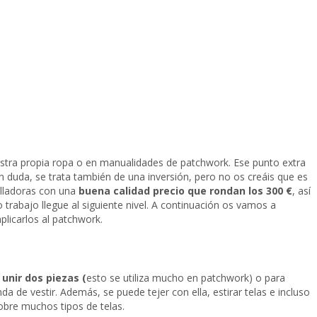
estra propia ropa o en manualidades de patchwork. Ese punto extra
in duda, se trata también de una inversión, pero no os creáis que es
lladoras con una
buena calidad precio que rondan los 300 €
, así
trabajo llegue al siguiente nivel. A continuación os vamos a
licarlos al patchwork.
a
unir dos piezas (
esto se utiliza mucho en patchwork) o para
a de vestir. Además, se puede tejer con ella, estirar telas e incluso
sobre muchos tipos de telas.