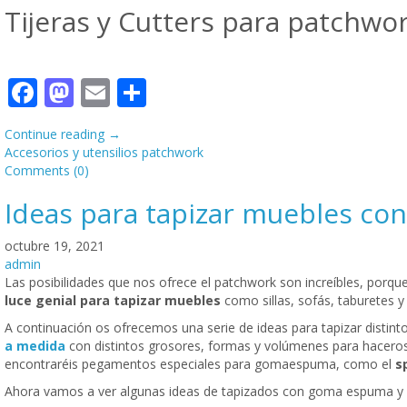
Tijeras y Cutters para patchwo
Facebook
Mastodon
Email
Compartir
Continue reading
→
Accesorios y utensilios patchwork
Comments (0)
Ideas para tapizar muebles c
octubre 19, 2021
admin
Las posibilidades que nos ofrece el patchwork son increíbles, porq
luce genial para tapizar muebles
como sillas, sofás, taburetes 
A continuación os ofrecemos una serie de ideas para tapizar dist
a medida
con distintos grosores, formas y volúmenes para haceros
encontraréis pegamentos especiales para gomaespuma, como el
sp
Ahora vamos a ver algunas ideas de tapizados con goma espuma y 