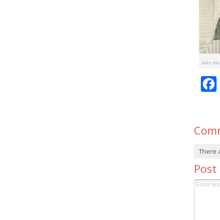
Com
There 
Post