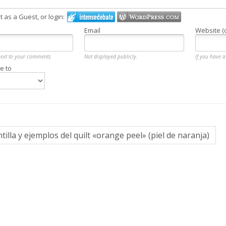
as a Guest, or login:
Email
Website (
next to your comments.
Not displayed publicly.
If you have a 
e to
ntilla y ejemplos del quilt «orange peel» (piel de naranja)