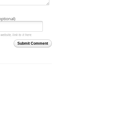
optional)
website, link to it here.
Submit Comment