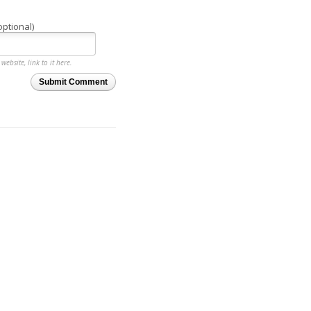
optional)
website, link to it here.
Submit Comment