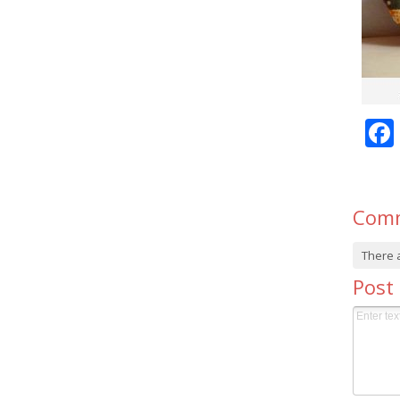
Com
There 
Post