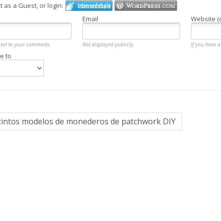
as a Guest, or login:
Email
Website (
next to your comments.
Not displayed publicly.
If you have a 
e to
tintos modelos de monederos de patchwork DIY