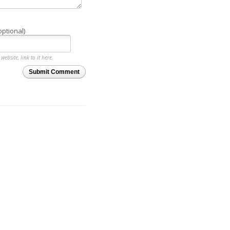
optional)
website, link to it here.
Submit Comment