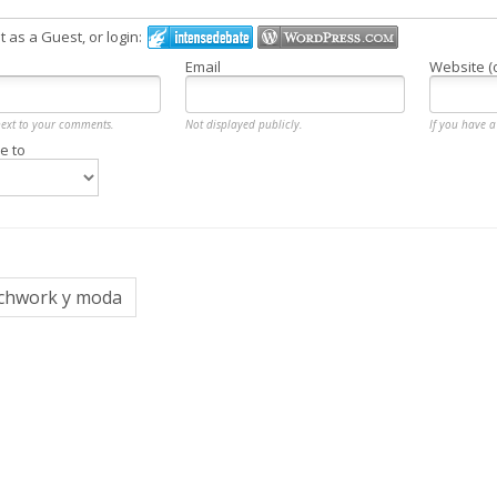
as a Guest, or login:
Email
Website (
next to your comments.
Not displayed publicly.
If you have a 
e to
tchwork y moda