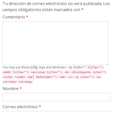
Tu dirección de correo electrónico no será publicada.
Los
campos obligatorios están marcados con
*
Comentario
*
You may use these
HTML
tags and attributes:
<a href="" title="">
<abbr title=""> <acronym title=""> <b> <blockquote cite="">
<cite> <code> <del datetime=""> <em> <i> <q cite=""> <s>
<strike> <strong>
Nombre
*
Correo electrónico
*