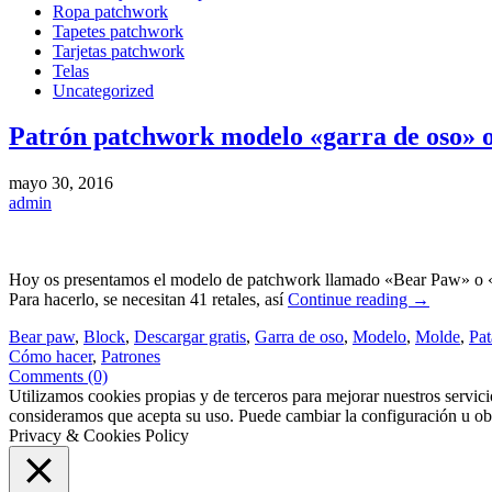
Ropa patchwork
Tapetes patchwork
Tarjetas patchwork
Telas
Uncategorized
Patrón patchwork modelo «garra de oso» o
mayo 30, 2016
admin
Hoy os presentamos el modelo de patchwork llamado «Bear Paw» o «pat
Para hacerlo, se necesitan 41 retales, así
Continue reading
→
Bear paw
,
Block
,
Descargar gratis
,
Garra de oso
,
Modelo
,
Molde
,
Pat
Cómo hacer
,
Patrones
Comments (0)
Utilizamos cookies propias y de terceros para mejorar nuestros servic
consideramos que acepta su uso. Puede cambiar la configuración u o
Privacy & Cookies Policy