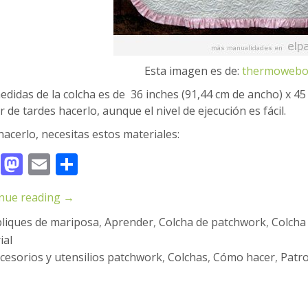
Esta imagen es de:
thermowebo
edidas de la colcha es de 36 inches (91,44 cm de ancho) x 45 
 de tardes hacerlo, aunque el nivel de ejecución es fácil.
hacerlo, necesitas estos materiales:
Facebook
Mastodon
Email
Compartir
nue reading
→
liques de mariposa
,
Aprender
,
Colcha de patchwork
,
Colcha 
ial
cesorios y utensilios patchwork
,
Colchas
,
Cómo hacer
,
Patr