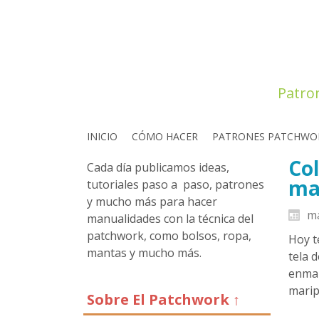
Patro
INICIO
CÓMO HACER
PATRONES PATCHWO
Col
Cada día publicamos ideas,
mar
tutoriales paso a paso, patrones
y mucho más para hacer
ma
manualidades con la técnica del
patchwork, como bolsos, ropa,
Hoy t
mantas y mucho más.
tela 
enmar
marip
Sobre El Patchwork ↑