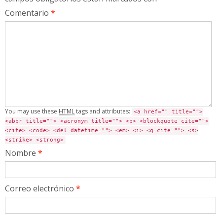
Comentario
*
You may use these
HTML
tags and attributes:
<a href="" title="">
<abbr title=""> <acronym title=""> <b> <blockquote cite="">
<cite> <code> <del datetime=""> <em> <i> <q cite=""> <s>
<strike> <strong>
Nombre
*
Correo electrónico
*