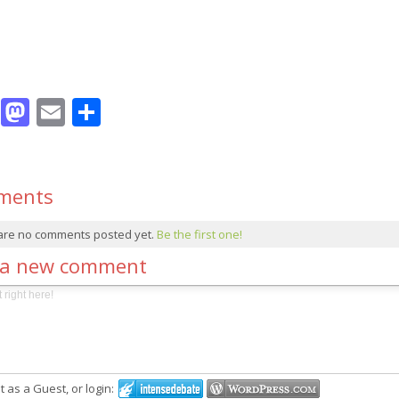
Facebook
Mastodon
Email
Compartir
ments
are no comments posted yet.
Be the first one!
 a new comment
as a Guest, or login: