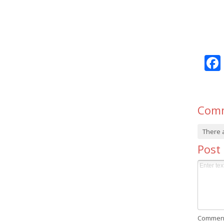
Com
There 
Post
Comment 