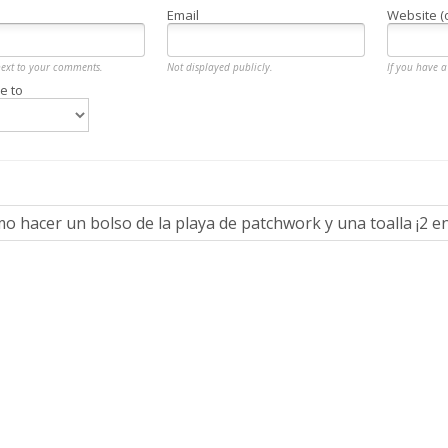
Email
Website (
next to your comments.
Not displayed publicly.
If you have a 
e to
o hacer un bolso de la playa de patchwork y una toalla ¡2 en 