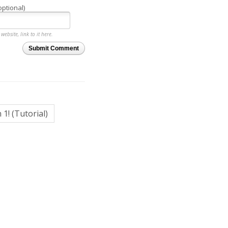
optional)
website, link to it here.
Submit Comment
1! (Tutorial)