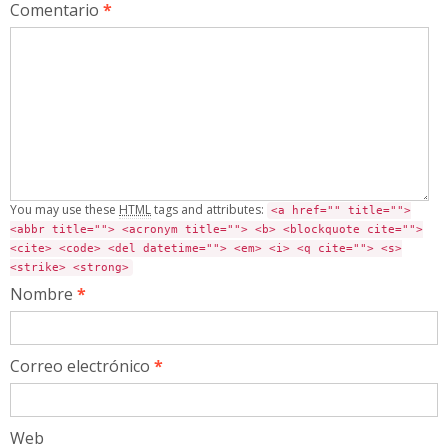
Comentario
*
You may use these
HTML
tags and attributes:
<a href="" title="">
<abbr title=""> <acronym title=""> <b> <blockquote cite="">
<cite> <code> <del datetime=""> <em> <i> <q cite=""> <s>
<strike> <strong>
Nombre
*
Correo electrónico
*
Web