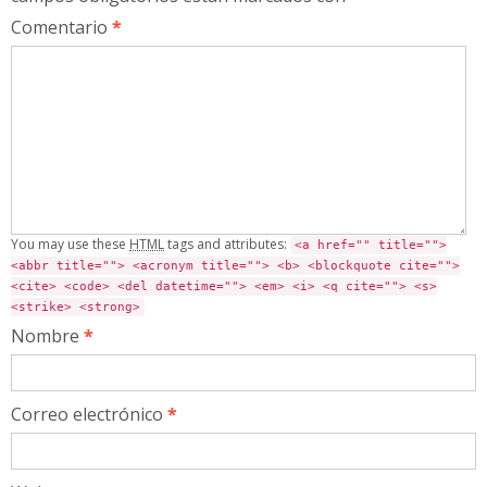
Comentario
*
You may use these
HTML
tags and attributes:
<a href="" title="">
<abbr title=""> <acronym title=""> <b> <blockquote cite="">
<cite> <code> <del datetime=""> <em> <i> <q cite=""> <s>
<strike> <strong>
Nombre
*
Correo electrónico
*