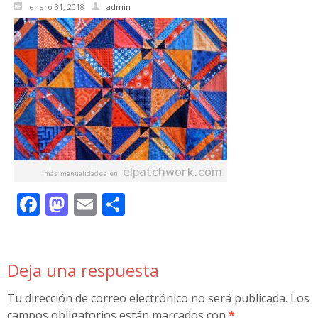
enero 31, 2018
admin
Facebook
Mastodon
Email
Compartir
Deja una respuesta
Tu dirección de correo electrónico no será publicada.
Los
campos obligatorios están marcados con
*