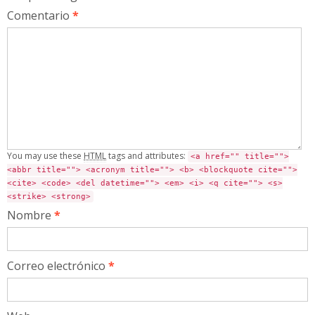
Comentario
*
You may use these
HTML
tags and attributes:
<a href="" title="">
<abbr title=""> <acronym title=""> <b> <blockquote cite="">
<cite> <code> <del datetime=""> <em> <i> <q cite=""> <s>
<strike> <strong>
Nombre
*
Correo electrónico
*