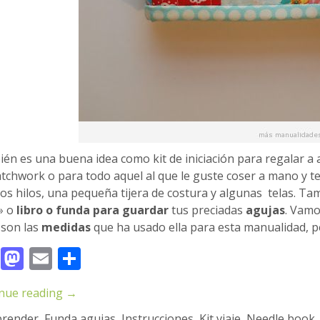
én es una buena idea como kit de iniciación para regalar a
atchwork o para todo aquel al que le guste coser a mano y te
os hilos, una pequeña tijera de costura y algunas telas. Ta
» o
libro o funda para guardar
tus preciadas
agujas
. Vamo
 son las
medidas
que ha usado ella para esta manualidad, pe
Facebook
Mastodon
Email
Compartir
nue reading
→
prender
,
Funda agujas
,
Instrucciones
,
Kit viaje
,
Needle book