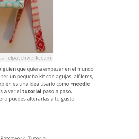
 alguien que quiera empezar en el mundo
ner un pequeño kit con agujas, alfileres,
mbién es una idea usarlo como «
needle
s a ver el
tutorial
paso a paso.
ro puedes alterarlas a tu gusto:
,
Patchwork
,
Tutorial