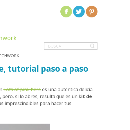
chwork
ATCHWORK
e, tutorial paso a paso
en
Lots of pink here
es una auténtica delicia.
ero, si lo abres, resulta que es un k
it de
as imprescindibles para hacer tus