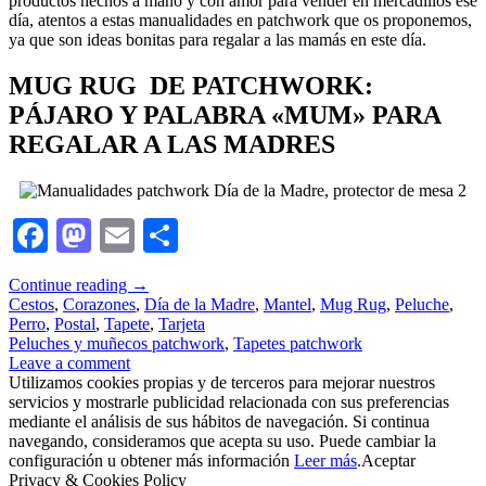
productos hechos a mano y con amor para vender en mercadillos ese
día, atentos a estas manualidades en patchwork que os proponemos,
ya que son ideas bonitas para regalar a las mamás en este día.
MUG RUG DE PATCHWORK:
PÁJARO Y PALABRA «MUM» PARA
REGALAR A LAS MADRES
Facebook
Mastodon
Email
Compartir
Continue reading
→
Cestos
,
Corazones
,
Día de la Madre
,
Mantel
,
Mug Rug
,
Peluche
,
Perro
,
Postal
,
Tapete
,
Tarjeta
Peluches y muñecos patchwork
,
Tapetes patchwork
Leave a comment
Utilizamos cookies propias y de terceros para mejorar nuestros
servicios y mostrarle publicidad relacionada con sus preferencias
mediante el análisis de sus hábitos de navegación. Si continua
navegando, consideramos que acepta su uso. Puede cambiar la
configuración u obtener más información
Leer más
.
Aceptar
Privacy & Cookies Policy