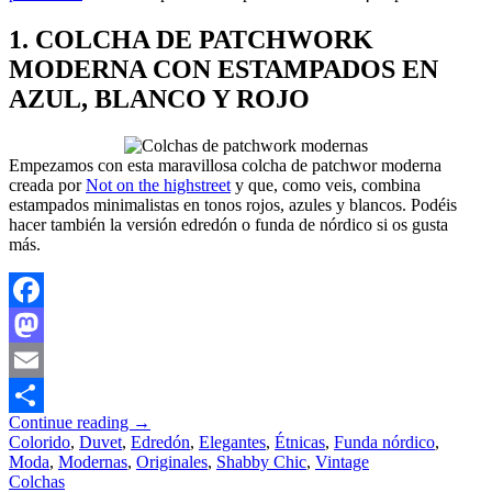
1. COLCHA DE PATCHWORK
MODERNA CON ESTAMPADOS EN
AZUL, BLANCO Y ROJO
Empezamos con esta maravillosa colcha de patchwor moderna
creada por
Not on the highstreet
y que, como veis, combina
estampados minimalistas en tonos rojos, azules y blancos. Podéis
hacer también la versión edredón o funda de nórdico si os gusta
más.
Facebook
Mastodon
Email
Continue reading
→
Compartir
Colorido
,
Duvet
,
Edredón
,
Elegantes
,
Étnicas
,
Funda nórdico
,
Moda
,
Modernas
,
Originales
,
Shabby Chic
,
Vintage
Colchas