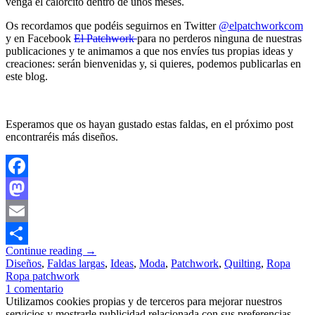
venga el calorcito dentro de unos meses.
Os recordamos que podéis seguirnos en Twitter
@elpatchworkcom
y en Facebook
El Patchwork
para no perderos ninguna de nuestras
publicaciones y te animamos a que nos envíes tus propias ideas y
creaciones: serán bienvenidas y, si quieres, podemos publicarlas en
este blog.
Esperamos que os hayan gustado estas faldas, en el próximo post
encontraréis más diseños.
Facebook
Mastodon
Email
Continue reading
→
Compartir
Diseños
,
Faldas largas
,
Ideas
,
Moda
,
Patchwork
,
Quilting
,
Ropa
Ropa patchwork
1 comentario
Utilizamos cookies propias y de terceros para mejorar nuestros
servicios y mostrarle publicidad relacionada con sus preferencias