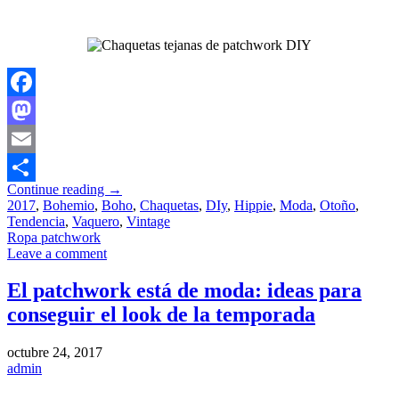
Facebook
Mastodon
Email
Continue reading
→
Compartir
2017
,
Bohemio
,
Boho
,
Chaquetas
,
DIy
,
Hippie
,
Moda
,
Otoño
,
Tendencia
,
Vaquero
,
Vintage
Ropa patchwork
Leave a comment
El patchwork está de moda: ideas para
conseguir el look de la temporada
octubre 24, 2017
admin