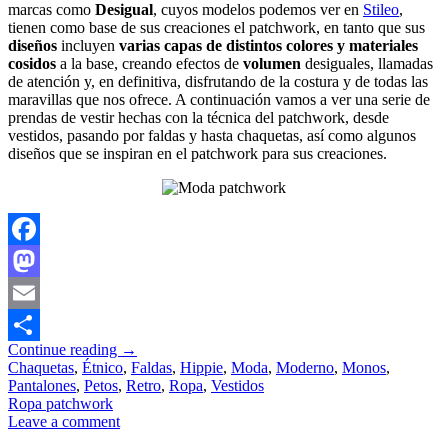
marcas como
Desigual
, cuyos modelos podemos ver en
Stileo
,
tienen como base de sus creaciones el patchwork, en tanto que sus
diseños
incluyen
varias capas de distintos colores y materiales
cosidos
a la base, creando efectos de
volumen
desiguales, llamadas
de atención y, en definitiva, disfrutando de la costura y de todas las
maravillas que nos ofrece. A continuación vamos a ver una serie de
prendas de vestir hechas con la técnica del patchwork, desde
vestidos, pasando por faldas y hasta chaquetas, así como algunos
diseños que se inspiran en el patchwork para sus creaciones.
Facebook
Mastodon
Email
Continue reading
→
Compartir
Chaquetas
,
Étnico
,
Faldas
,
Hippie
,
Moda
,
Moderno
,
Monos
,
Pantalones
,
Petos
,
Retro
,
Ropa
,
Vestidos
Ropa patchwork
Leave a comment