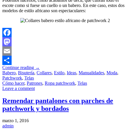
Podemos hacerlos, como acabamos de decir, que cubran todo el
escote como si fuese un cuello o un babero. En este caso, estos dos
modelos de estilo africano son espectaculares:
Facebook
Mastodon
Email
Continue reading
→
Compartir
Babero
,
Bisutería
,
Collares
,
Estilo
,
Ideas
,
Manualidades
,
Moda
,
Patchwork
,
Telas
Cómo hacer
,
Patrones
,
Ropa patchwork
,
Telas
Leave a comment
Remendar pantalones con parches de
patchwork y bordados
marzo 1, 2016
admin